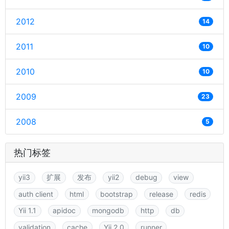
2012
14
2011
10
2010
10
2009
23
2008
5
热门标签
yii3
扩展
发布
yii2
debug
view
auth client
html
bootstrap
release
redis
Yii 1.1
apidoc
mongodb
http
db
validation
cache
Yii 2.0
runner