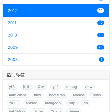
2012
14
2011
10
2010
10
2009
23
2008
5
热门标签
yii3
扩展
发布
yii2
debug
view
auth client
html
bootstrap
release
redis
Yii 1.1
apidoc
mongodb
http
db
validation
cache
Yii 2.0
runner