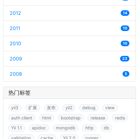
2012
14
2011
10
2010
10
2009
23
2008
5
热门标签
yii3
扩展
发布
yii2
debug
view
auth client
html
bootstrap
release
redis
Yii 1.1
apidoc
mongodb
http
db
validation
cache
Yii 2.0
runner