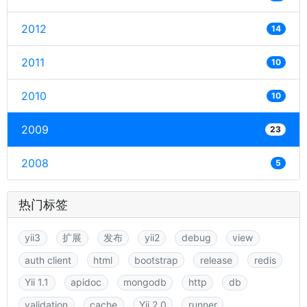
2012
14
2011
10
2010
10
2009
23
2008
5
热门标签
yii3
扩展
发布
yii2
debug
view
auth client
html
bootstrap
release
redis
Yii 1.1
apidoc
mongodb
http
db
validation
cache
Yii 2.0
runner