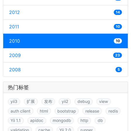
2012
14
2011
10
2010
10
2009
23
2008
5
热门标签
yii3
扩展
发布
yii2
debug
view
auth client
html
bootstrap
release
redis
Yii 1.1
apidoc
mongodb
http
db
validation
cache
Yii 2.0
runner