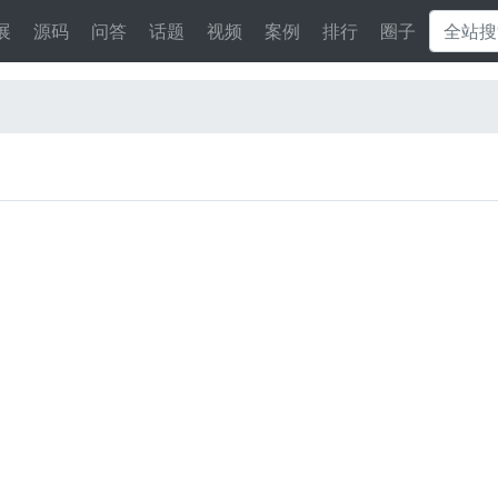
展
源码
问答
话题
视频
案例
排行
圈子