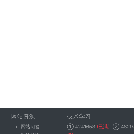
网站资源
技术学习
网站问答
①
4241653
(已满)
②
4829