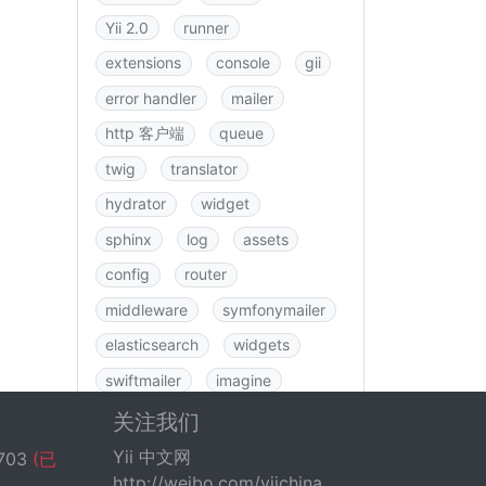
Yii 2.0
runner
extensions
console
gii
error handler
mailer
http 客户端
queue
twig
translator
hydrator
widget
sphinx
log
assets
config
router
middleware
symfonymailer
elasticsearch
widgets
swiftmailer
imagine
图书
rbac
swagger
关注我们
data
csrf
logging
Yii 中文网
703
(已
http://weibo.com/yiichina
fastroute
application