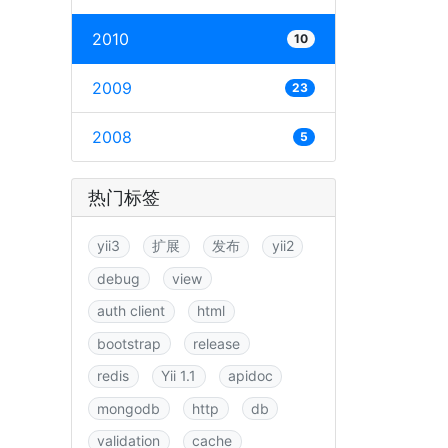
2010
10
2009
23
2008
5
热门标签
yii3
扩展
发布
yii2
debug
view
auth client
html
bootstrap
release
redis
Yii 1.1
apidoc
mongodb
http
db
validation
cache