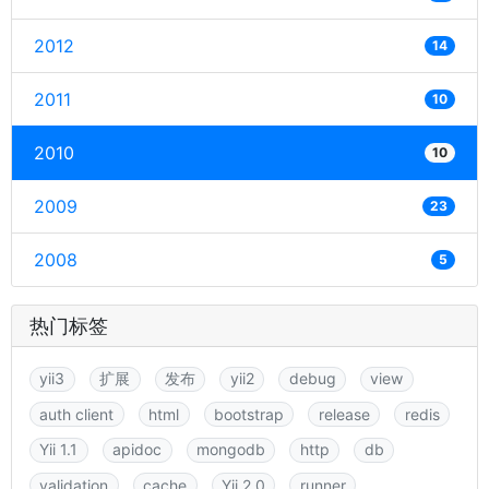
2012
14
2011
10
2010
10
2009
23
2008
5
热门标签
yii3
扩展
发布
yii2
debug
view
auth client
html
bootstrap
release
redis
Yii 1.1
apidoc
mongodb
http
db
validation
cache
Yii 2.0
runner