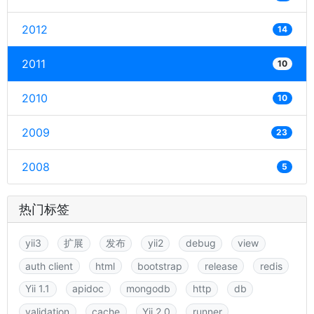
2012
14
2011
10
2010
10
2009
23
2008
5
热门标签
yii3
扩展
发布
yii2
debug
view
auth client
html
bootstrap
release
redis
Yii 1.1
apidoc
mongodb
http
db
validation
cache
Yii 2.0
runner