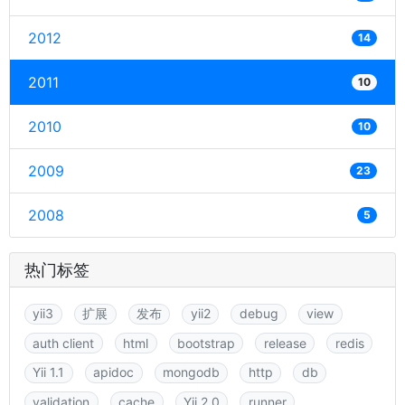
2012
14
2011
10
2010
10
2009
23
2008
5
热门标签
yii3
扩展
发布
yii2
debug
view
auth client
html
bootstrap
release
redis
Yii 1.1
apidoc
mongodb
http
db
validation
cache
Yii 2.0
runner