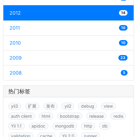
2012
14
2011
10
2010
10
2009
23
2008
5
热门标签
yii3
扩展
发布
yii2
debug
view
auth client
html
bootstrap
release
redis
Yii 1.1
apidoc
mongodb
http
db
validation
cache
Yii 2.0
runner