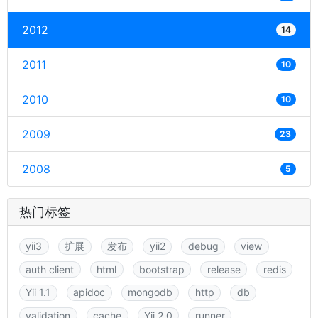
2012
14
2011
10
2010
10
2009
23
2008
5
热门标签
yii3
扩展
发布
yii2
debug
view
auth client
html
bootstrap
release
redis
Yii 1.1
apidoc
mongodb
http
db
validation
cache
Yii 2.0
runner