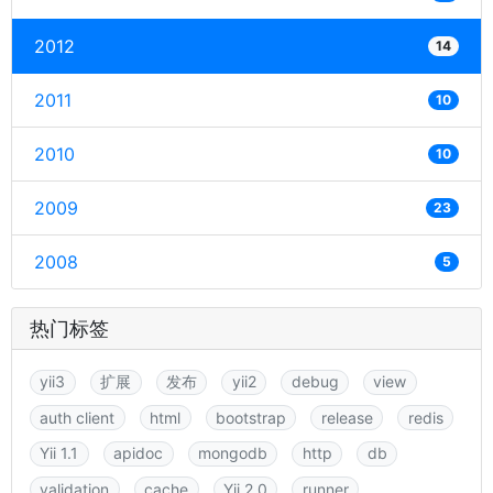
2012
14
2011
10
2010
10
2009
23
2008
5
热门标签
yii3
扩展
发布
yii2
debug
view
auth client
html
bootstrap
release
redis
Yii 1.1
apidoc
mongodb
http
db
validation
cache
Yii 2.0
runner