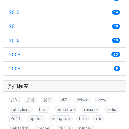
2012
14
2011
10
2010
10
2009
23
2008
5
热门标签
yii3
扩展
发布
yii2
debug
view
auth client
html
bootstrap
release
redis
Yii 1.1
apidoc
mongodb
http
db
validation
cache
Yii 2.0
runner