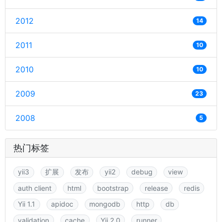
2012
14
2011
10
2010
10
2009
23
2008
5
热门标签
yii3
扩展
发布
yii2
debug
view
auth client
html
bootstrap
release
redis
Yii 1.1
apidoc
mongodb
http
db
validation
cache
Yii 2.0
runner