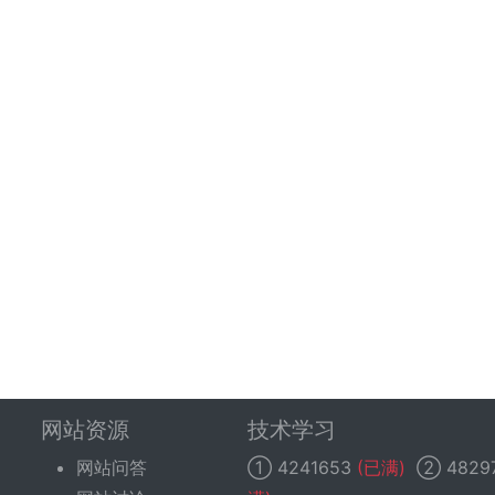
网站资源
技术学习
网站问答
①
4241653
(已满)
②
4829