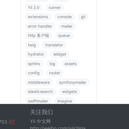
Yii 2.0
runner
extensions
console
gii
error handler
mailer
http 客户端
queue
twig
translator
hydrator
widget
sphinx
log
assets
config
router
middleware
symfonymailer
elasticsearch
widgets
swiftmailer
imagine
图书
rbac
swagger
关注我们
data
csrf
logging
Yii 中文网
703
(已
http://weibo.com/yiichina
fastroute
application