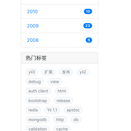
2010
10
2009
23
2008
5
热门标签
yii3
扩展
发布
yii2
debug
view
auth client
html
bootstrap
release
redis
Yii 1.1
apidoc
mongodb
http
db
validation
cache