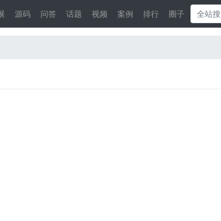
展
源码
问答
话题
视频
案例
排行
圈子