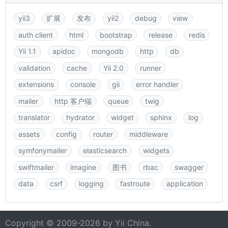
yii3
扩展
发布
yii2
debug
view
auth client
html
bootstrap
release
redis
Yii 1.1
apidoc
mongodb
http
db
validation
cache
Yii 2.0
runner
extensions
console
gii
error handler
mailer
http 客户端
queue
twig
translator
hydrator
widget
sphinx
log
assets
config
router
middleware
symfonymailer
elasticsearch
widgets
swiftmailer
imagine
图书
rbac
swagger
data
csrf
logging
fastroute
application
Copyright © 2009-2026 by
Yii China
.