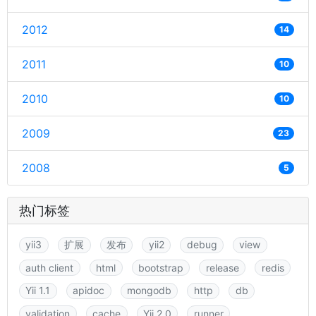
2012
14
2011
10
2010
10
2009
23
2008
5
热门标签
yii3
扩展
发布
yii2
debug
view
auth client
html
bootstrap
release
redis
Yii 1.1
apidoc
mongodb
http
db
validation
cache
Yii 2.0
runner