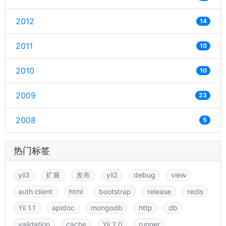
2012
14
2011
10
2010
10
2009
23
2008
5
热门标签
yii3
扩展
发布
yii2
debug
view
auth client
html
bootstrap
release
redis
Yii 1.1
apidoc
mongodb
http
db
validation
cache
Yii 2.0
runner