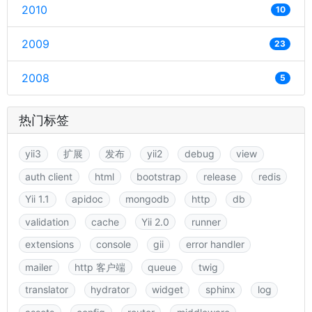
2010
10
2009
23
2008
5
热门标签
yii3
扩展
发布
yii2
debug
view
auth client
html
bootstrap
release
redis
Yii 1.1
apidoc
mongodb
http
db
validation
cache
Yii 2.0
runner
extensions
console
gii
error handler
mailer
http 客户端
queue
twig
translator
hydrator
widget
sphinx
log