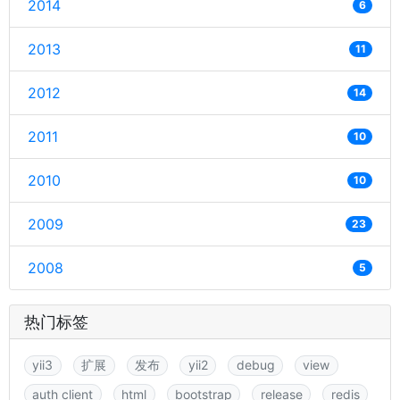
2014
6
2013
11
2012
14
2011
10
2010
10
2009
23
2008
5
热门标签
yii3
扩展
发布
yii2
debug
view
auth client
html
bootstrap
release
redis