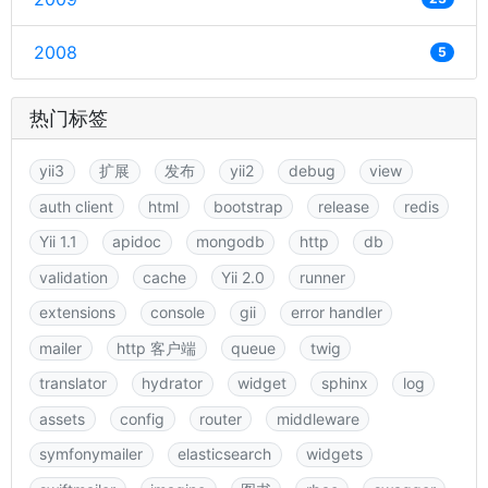
2008
5
热门标签
yii3
扩展
发布
yii2
debug
view
auth client
html
bootstrap
release
redis
Yii 1.1
apidoc
mongodb
http
db
validation
cache
Yii 2.0
runner
extensions
console
gii
error handler
mailer
http 客户端
queue
twig
translator
hydrator
widget
sphinx
log
assets
config
router
middleware
symfonymailer
elasticsearch
widgets