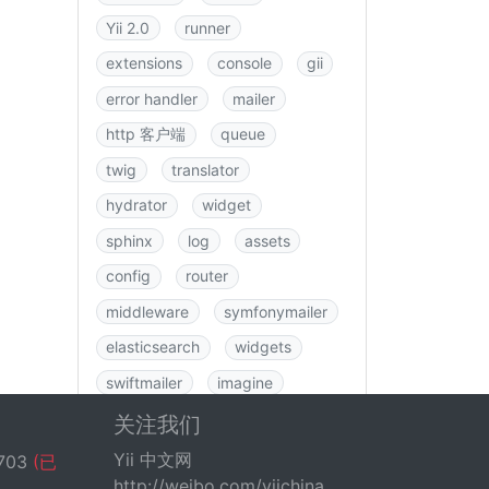
Yii 2.0
runner
extensions
console
gii
error handler
mailer
http 客户端
queue
twig
translator
hydrator
widget
sphinx
log
assets
config
router
middleware
symfonymailer
elasticsearch
widgets
swiftmailer
imagine
图书
rbac
swagger
关注我们
data
csrf
logging
Yii 中文网
703
(已
http://weibo.com/yiichina
fastroute
application