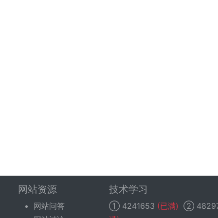
网站资源
技术学习
网站问答
①
4241653
(已满)
②
4829