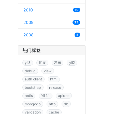
2010
10
2009
23
2008
5
热门标签
yii3
扩展
发布
yii2
debug
view
auth client
html
bootstrap
release
redis
Yii 1.1
apidoc
mongodb
http
db
validation
cache