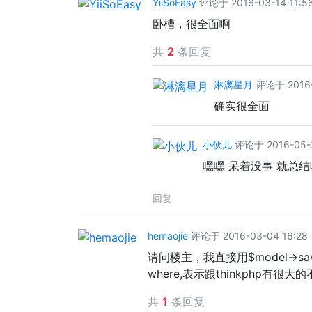
YiiSoEasy
评论于 2016-03-14 11:5
卧槽，很全面啊
共
2
条回复
淋漓星月
评论于 2016-
确实很全面
小伙儿
评论于 2016-05-2
嘿嘿 呆着没事 就总结
回复
hemaojie
评论于 2016-03-04 16:28
请问楼主，我直接用$model->
where,表示跟thinkphp有
共
1
条回复