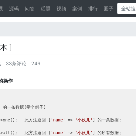
展
源码
问答
话题
视频
案例
排行
圈子
版本 ]
览
33条评论
246
单的操作


  的一条数据(举个例子)； 

->one();   此方法返回 [
'name'
 => 
'小伙儿'
] 的一条数据；

->all();   此方法返回 [
'name'
 => 
'小伙儿'
] 的所有数据；
