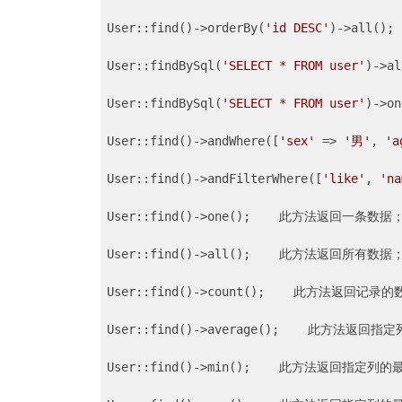
User::find()->orderBy(
'id DESC'
)->all()
User::findBySql(
'SELECT * FROM user'
)->
User::findBySql(
'SELECT * FROM user'
)->
User::find()->andWhere([
'sex'
 => 
'男'
, 
'a
User::find()->andFilterWhere([
'like'
, 
'na
User::find()->one();    此方法返回一条数据；
User::find()->all();    此方法返回所有数据；
User::find()->count();    此方法返回记录的
User::find()->average();    此方法返回指
User::find()->min();    此方法返回指定列的