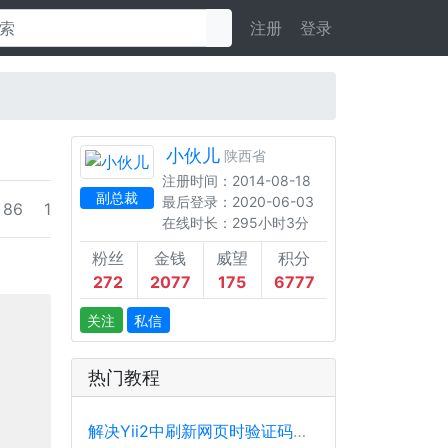
注册
登录
小伙儿
陕西省
注册时间：2014-08-18
副总裁
最后登录：2020-06-03
86
1
在线时长：295小时3分
粉丝
金钱
威望
积分
272
2077
175
6777
关注
私信
热门教程
解决Yii2中刷新网页时验证码不刷新的问题