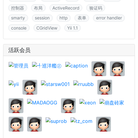
控制器
布局
ActiveRecord
验证码
smarty
session
http
表单
error handler
console
CGridView
Yii 1.1
活跃会员