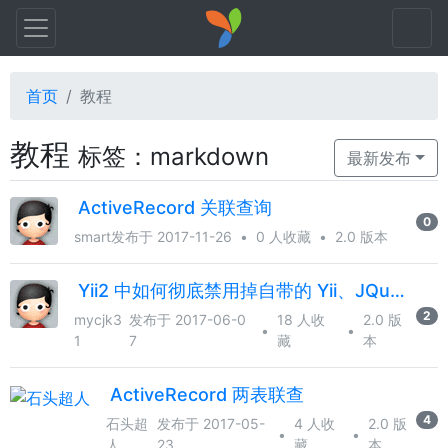
首页
教程
教程
标签：markdown
最新发布
ActiveRecord 关联查询
0
smart
发布于 2017-11-26
•
0 人收藏
•
2.0 版本
Yii2 中如何彻底禁用掉自带的 Yii、JQuery 和 Bootstrap 脚本
2
mycjk3
发布于 2017-06-0
18 人收
2.0 版
•
•
1
7
藏
本
ActiveRecord 两表联查
4
石头超
发布于 2017-05-
4 人收
2.0 版
•
•
人
23
藏
本