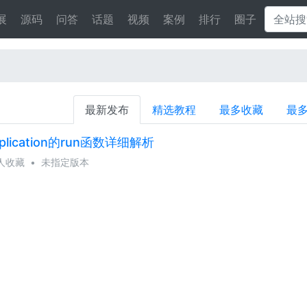
展
源码
问答
话题
视频
案例
排行
圈子
最新发布
精选教程
最多收藏
最
plication的run函数详细解析
 人收藏
•
未指定版本