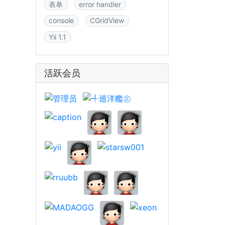
表单
error handler
console
CGridView
Yii 1.1
活跃会员