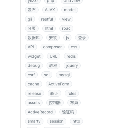
yii2.0
php
GridView
发布
AJAX
model
gii
restful
view
分页
html
rbac
数据库
安装
js
登录
API
composer
css
widget
URL
redis
debug
教程
jquery
csrf
sql
mysql
cache
ActiveForm
release
验证
rules
assets
控制器
布局
ActiveRecord
验证码
smarty
session
http