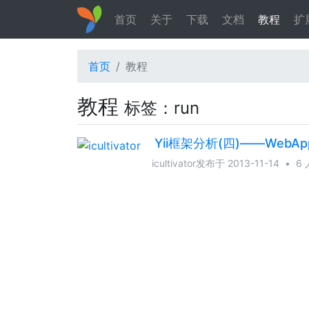
首页
关于
下载
文档
教程
扩
首页
教程
教程
标签：run
Yii框架分析(四)——WebAp
icultivator
发布于 2013-11-14
•
6