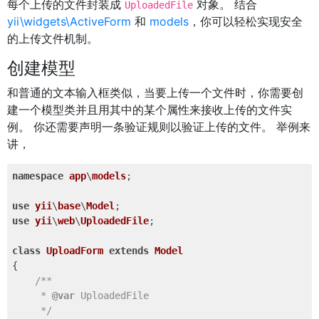
每个上传的文件封装成
对象。 结合
UploadedFile
yii\widgets\ActiveForm
和
models
，你可以轻松实现安全
的上传文件机制。
创建模型
和普通的文本输入框类似，当要上传一个文件时，你需要创
建一个模型类并且用其中的某个属性来接收上传的文件实
例。 你还需要声明一条验证规则以验证上传的文件。 举例来
讲，
namespace
app
\
models
;

use
yii
\
base
\
Model
use
yii
\
web
\
UploadedFile
;

class
UploadForm
extends
Model
{

/**

     * 
@var
 UploadedFile

     */