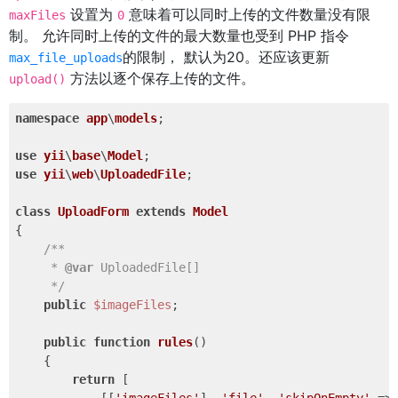
设置为
意味着可以同时上传的文件数量没有限
maxFiles
0
制。 允许同时上传的文件的最大数量也受到 PHP 指令
的限制， 默认为20。还应该更新
max_file_uploads
方法以逐个保存上传的文件。
upload()
namespace
app
\
models
;

use
yii
\
base
\
Model
use
yii
\
web
\
UploadedFile
;

class
UploadForm
extends
Model
{

/**

     * 
@var
 UploadedFile[]

     */
public
$imageFiles
;

public
function
rules
()
{

return
 [
