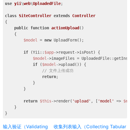
use
yii
\
web
\
UploadedFile
;

class
SiteController
extends
Controller
{

public
function
actionUpload
()
{

$model
 = 
new
 UploadForm();

if
 (Yii::
$app
->request->isPost) {

$model
->imageFiles = UploadedFile::getIns
if
 (
$model
->upload()) {

// 文件上传成功
return
;

            }

        }

return
$this
->render(
'upload'
, [
'model'
 => 
$m
    }

输入验证（Validating
收集列表输入（Collecting Tabular