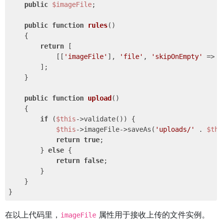
public
$imageFile
;

public
function
rules
()
{

return
 [

            [[
'imageFile'
], 
'file'
, 
'skipOnEmpty'
 => 
        ];

    }

public
function
upload
()
{

if
 (
$this
->validate()) {

$this
->imageFile->saveAs(
'uploads/'
 . 
$th
return
true
;

        } 
else
 {

return
false
;

        }

    }

在以上代码里，
属性用于接收上传的文件实例。
imageFile