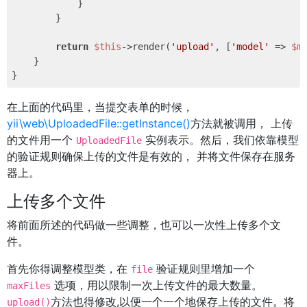
            }

        }

return
$this
->render(
'upload'
, [
'model'
 => 
$m
    }

在上面的代码里，当提交表单的时候，
yii\web\UploadedFile::getInstance()
方法就被调用， 上传
的文件用一个
实例表示。然后，我们依靠模型
UploadedFile
的验证规则确保上传的文件是有效的， 并将文件保存在服务
器上。
上传多个文件
将前面所述的代码做一些调整，也可以一次性上传多个文
件。
首先你得调整模型类，在
验证规则里增加一个
file
选项，用以限制一次上传文件的最大数量。
maxFiles
方法也得修改,以便一个一个地保存上传的文件。将
upload()