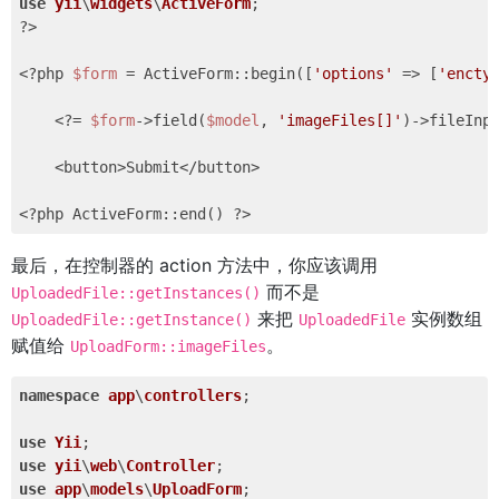
use
yii
\
widgets
\
ActiveForm
?>
<?php
$form
 = ActiveForm::begin([
'options'
 => [
'encty
<?
= 
$form
->field(
$model
, 
'imageFiles[]'
)->fileInp
    <button>Submit</button>

<?php
 ActiveForm::end() 
?>
最后，在控制器的 action 方法中，你应该调用
而不是
UploadedFile::getInstances()
来把
实例数组
UploadedFile::getInstance()
UploadedFile
赋值给
。
UploadForm::imageFiles
namespace
app
\
controllers
;

use
Yii
use
yii
\
web
\
Controller
use
app
\
models
\
UploadForm