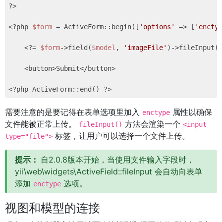
?>
<?php
$form
 = ActiveForm::begin([
'options'
 => [
'encty
<?
= 
$form
->field(
$model
, 
'imageFile'
)->fileInput(
    <button>Submit</button>

<?php
 ActiveForm::end() 
?>
需要注意的是要记得在表单选项里加入
属性以确保
enctype
文件能被正常上传。
方法会渲染一个
fileInput()
<input
标签，让用户可以选择一个文件上传。
type="file">
提示：
自2.0.8版本开始，当使用文件输入字段时，
yii\web\widgets\ActiveField::fileInput
会自动向表单
添加
选项。
enctype
视图和模型的连接