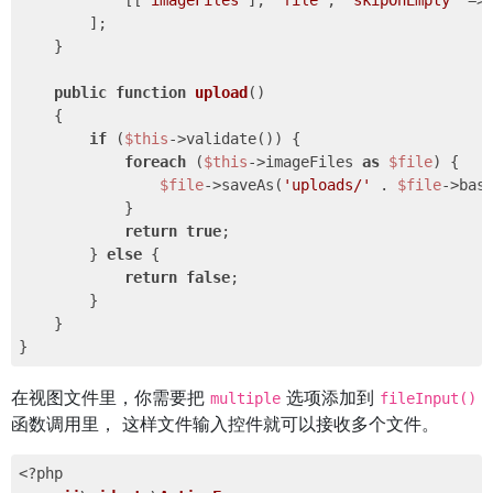
            [[
'imageFiles'
], 
'file'
, 
'skipOnEmpty'
 =>
        ];

    }

public
function
upload
()
{

if
 (
$this
->validate()) { 

foreach
 (
$this
->imageFiles 
as
$file
) {

$file
->saveAs(
'uploads/'
 . 
$file
->bas
            }

return
true
;

        } 
else
 {

return
false
;

        }

    }

在视图文件里，你需要把
选项添加到
multiple
fileInput()
函数调用里， 这样文件输入控件就可以接收多个文件。
<?php