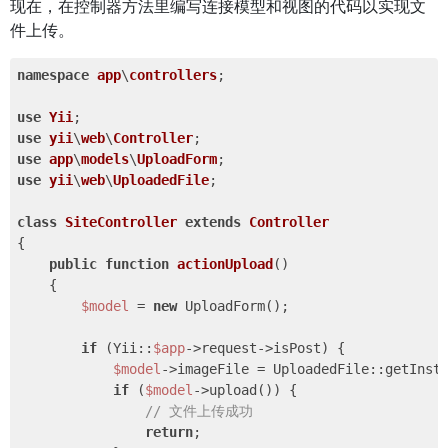
现在，在控制器方法里编写连接模型和视图的代码以实现文
件上传。
namespace
app
\
controllers
;

use
Yii
use
yii
\
web
\
Controller
use
app
\
models
\
UploadForm
use
yii
\
web
\
UploadedFile
;

class
SiteController
extends
Controller
{

public
function
actionUpload
()
{

$model
 = 
new
 UploadForm();

if
 (Yii::
$app
->request->isPost) {

$model
->imageFile = UploadedFile::getInst
if
 (
$model
->upload()) {

// 文件上传成功
return
;
