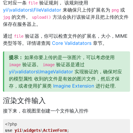
它对应一条
验证规则， 该规则使用
file
yii\validators\FileValidator
来确保只上传扩展名为
或
png
的文件。
方法会执行该验证并且把上传的文件
jpg
upload()
保存在服务器上。
通过
验证器，你可以检查文件的扩展名，大小，MIME
file
类型等等。详情请查阅
Core Validatators
章节。
提示：
如果你要上传的是一张图片，可以考虑使用
验证器。
验证器是通过
image
image
yii\validators\ImageValidator
实现验证的，确保对应
的模型属性 收到的文件是有效的图片文件，然后才保
存，或者使用扩展类
Imagine Extension
进行处理.
渲染文件输入
接下来，在视图里创建一个文件输入控件
<?php
use
yii
\
widgets
\
ActiveForm