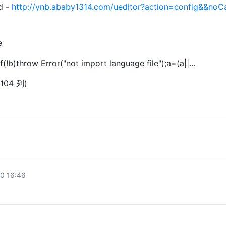
d -
http://ynb.ababy1314.com/ueditor?action=config&&noC
e
if(!b)throw Error("not import language file");a=(a||...
 104 列)
 16:46