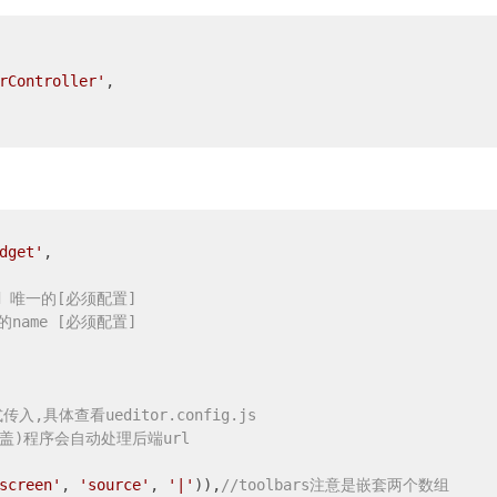
rController'
,

dget'
,

d 唯一的[必须配置]
的name [必须配置]
,具体查看ueditor.config.js
覆盖)程序会自动处理后端url
screen'
, 
'source'
, 
'|'
)),
//toolbars注意是嵌套两个数组