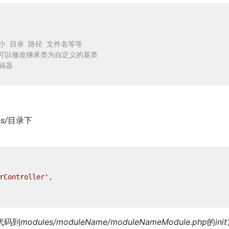
 目录 路径 文件名等等      
 可以修改继承类为自定义的基类   
辑器  
 
s/
目录下
rController'
,

代码到
modules/moduleName/moduleNameModule.php
的
init