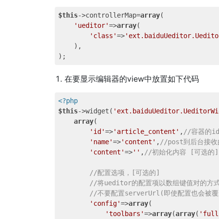
$this
->controllerMap=
array
(

'ueditor'
=>
array
(

'class'
=>
'ext.baiduUeditor.Uedito
    ),

在要显示编辑器的view中放置如下代码
<?php
$this
->widget(
'ext.baiduUeditor.UeditorWi
array
(

'id'
=>
'article_content'
,
//容器的i
'name'
=>
'content'
,
//post到后台接收
'content'
=>
''
,
//初始化内容 [可选的]
//配置选项，[可选的]
//将ueditor的配置项以数组键值对的方式传入
//不要配置serverUrl(即使配置也会被
'config'
=>
array
(

'toolbars'
=>
array
(
array
(
'full