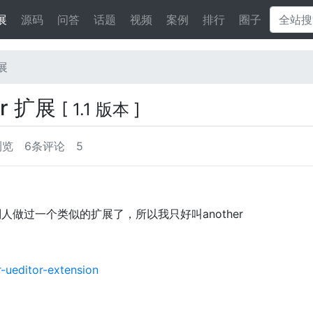
展
源码
问答
话题
视频
案例
排行
圈子
扩展
or 扩展
[ 1.1 版本 ]
浏览
6条评论
5
为别人做过一个类似的扩展了，所以我只好叫another
r-ueditor-extension