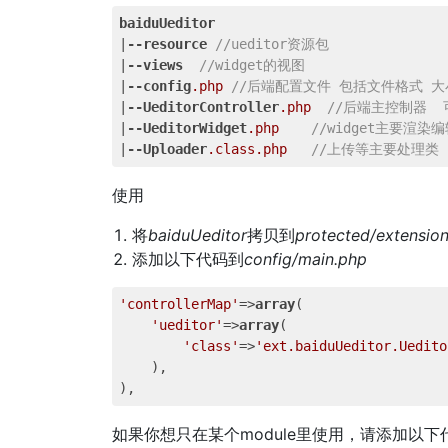
baiduUeditor
|
--resource
//ueditor资源包     
|
--views
//widget的视图    
|
--config
.php
//后端配置文件 包括文件格式 大小
|
--UeditorController
.php
//后端主控制器 
|
--UeditorWidget
.php
//widget主要渲染编
|
--Uploader
.class
.php
//上传等主要处理类 
使用
将
baiduUeditor
拷贝到
protected/extension
添加以下代码到
config/main.php
'controllerMap'
=>
array
(

'ueditor'
=>
array
(

'class'
=>
'ext.baiduUeditor.Uedito
    ),

如果你想只在某个module里使用，请添加以下