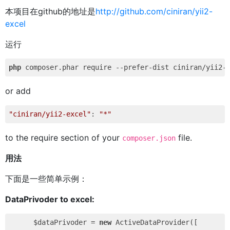
本项目在github的地址是
http://github.com/ciniran/yii2-
excel
运行
php
 composer.phar require --prefer-dist ciniran/yii2-
or add
"ciniran/yii2-excel"
: 
"*"
to the require section of your
file.
composer.json
用法
下面是一些简单示例：
DataPrivoder to excel:
      $dataPrivoder = 
new
 ActiveDataProvider([
