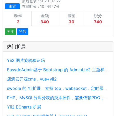
最后登录：2020-07-22
主管
在线时长：10小时47分
粉丝
金钱
威望
积分
2
340
30
740
关注
私信
热门扩展
Yii2 图片旋转验证码
EasydoAdmin基于 Bootstrap 的 AdminLte2 主题和 Yii2 框架开发
店滴云开源cms，vue+yii2
swoole 的 Yii扩展，支持 tcp，websocket，定时器，udp
PHP、MySQL分库分表的类库插件，需要依赖PDO，PHP分库分表，支持协程
Yii2 ECharts 扩展