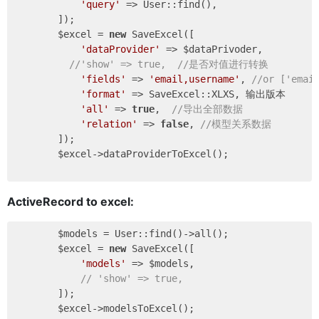
'query'
 => User::find(),

        ]);

        $excel = 
new
 SaveExcel([

'dataProvider'
 => $dataPrivoder,

//'show' => true,  //是否对值进行转换
'fields'
 => 
'email,username'
, 
//or ['ema
'format'
 => SaveExcel::XLXS, 输出版本

'all'
 => 
true
,  
//导出全部数据
'relation'
 => 
false
, 
//模型关系数据
        ]);

        $excel->dataProviderToExcel();

ActiveRecord to excel:
        $models = User::find()->all();

        $excel = 
new
 SaveExcel([

'models'
 => $models,

// 'show' => true,
        ]);
