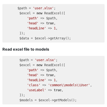
       $path = 
'user.xlsx'
;

        $excel = 
new
 ReadExcel([

'path'
 => $path,

'head'
 => 
true
,

'headLine'
 => 
1
,

        ]);

Read excel file to models
        $path = 
'user.xlsx'
;

        $excel = 
new
 ReadExcel([

'path'
 => $path,

'head'
 => 
true
,

'headLine'
 => 
1
,

'class'
 => 
'common\\models\\User'
,

'useLabel'
 => 
true
,

        ]);
