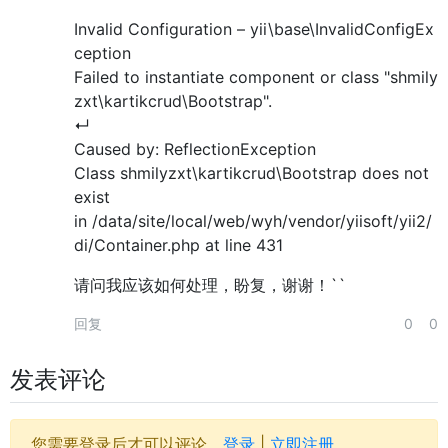
Invalid Configuration – yii\base\InvalidConfigEx
ception
Failed to instantiate component or class "shmily
zxt\kartikcrud\Bootstrap".
↵
Caused by: ReflectionException
Class shmilyzxt\kartikcrud\Bootstrap does not
exist
in /data/site/local/web/wyh/vendor/yiisoft/yii2/
di/Container.php at line 431
请问我应该如何处理，盼复，谢谢！``
回复
0
0
发表评论
您需要登录后才可以评论。
登录
|
立即注册