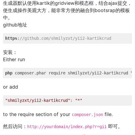
生成器默认使用kartik的gridview和模态框，结合ajax提交，
使生成操作美观大方，能非常方便的融合到bootsrap的模板
中。
github地址
https
:
//github.com/shmilyzxt/yii2-kartikcrud
安装：
Either run
php
 composer.phar require shmilyzxt/yii2-kartikcrud 
"
or add
"shmilyzxt/yii2-kartikcrud"
: 
"*"
to the require section of your
file.
composer.json
然后访问：
即可。
http://yourdomain/index.php?r=gii