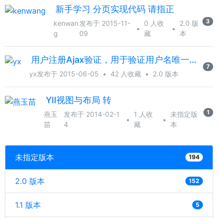
新手学习 分页实现代码 请指正
3
kenwan
发布于 2015-11-
0 人收
2.0 版
•
•
g
09
藏
本
用户注册Ajax验证，用于验证用户名唯一性，邮箱唯一性
7
yx
发布于 2015-06-05
•
42 人收藏
•
2.0 版本
YII视图与布局 转
1
燕玉
发布于 2014-02-1
1 人收
未指定版
•
•
苗
4
藏
本
未指定版本
194
2.0 版本
152
1.1 版本
5