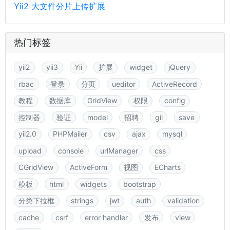
Yii2 大文件分片上传扩展
热门标签
yii2
yii3
Yii
扩展
widget
jQuery
rbac
登录
分页
ueditor
ActiveRecord
教程
数据库
GridView
权限
config
控制器
验证
model
招聘
gii
save
yii2.0
PHPMailer
csv
ajax
mysql
upload
console
urlManager
css
CGridView
ActiveForm
视图
ECharts
模板
html
widgets
bootstrap
分类下拉框
strings
jwt
auth
validation
cache
csrf
error handler
发布
view