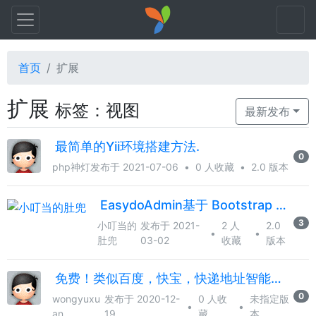
首页
扩展
扩展
标签：视图
最新发布
最简单的Yii环境搭建方法.
0
php神灯
发布于 2021-07-06
•
0 人收藏
•
2.0 版本
EasydoAdmin基于 Bootstrap 的 AdminLte2 主题和 Yii2 框架开发
3
小叮当的
发布于 2021-
2 人
2.0
•
•
肚兜
03-02
收藏
版本
免费！类似百度，快宝，快递地址智能解析
0
wongyuxu
发布于 2020-12-
0 人收
未指定版
•
•
an
19
藏
本