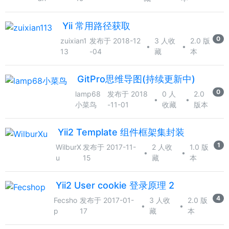
Yii 常用路径获取
0
zuixian1
发布于 2018-12
3 人收
2.0 版
•
•
13
-04
藏
本
GitPro思维导图(持续更新中)
0
lamp68
发布于 2018
0 人
2.0
•
•
小菜鸟
-11-01
收藏
版本
Yii2 Template 组件框架集封装
1
WilburX
发布于 2017-11-
2 人收
1.0 版
•
•
u
15
藏
本
Yii2 User cookie 登录原理 2
4
Fecsho
发布于 2017-01-
3 人收
2.0 版
•
•
p
17
藏
本