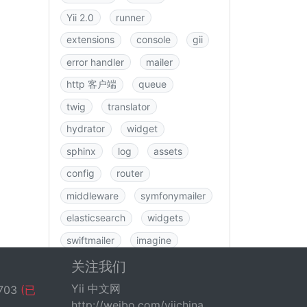
Yii 2.0
runner
extensions
console
gii
error handler
mailer
http 客户端
queue
twig
translator
hydrator
widget
sphinx
log
assets
config
router
middleware
symfonymailer
elasticsearch
widgets
swiftmailer
imagine
图书
rbac
swagger
关注我们
data
csrf
logging
Yii 中文网
703
(已
http://weibo.com/yiichina
fastroute
application