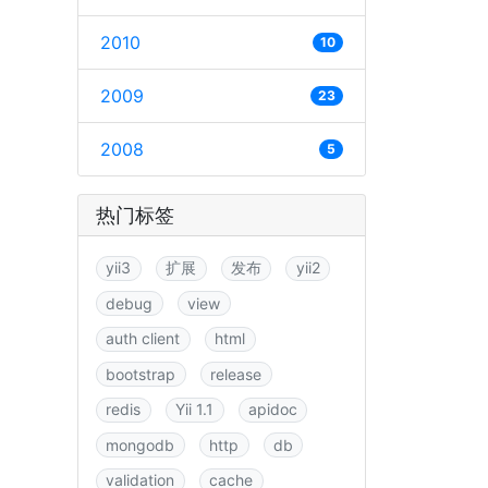
2010
10
2009
23
2008
5
热门标签
yii3
扩展
发布
yii2
debug
view
auth client
html
bootstrap
release
redis
Yii 1.1
apidoc
mongodb
http
db
validation
cache