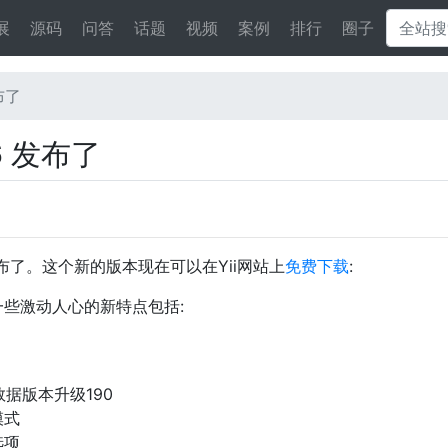
展
源码
问答
话题
视频
案例
排行
圈子
发布了
1.6 发布了
版本发布了。这个新的版本现在可以在Yii网站上
免费下载
:
一些激动人心的新特点包括:
数据版本升级190
模式
选项