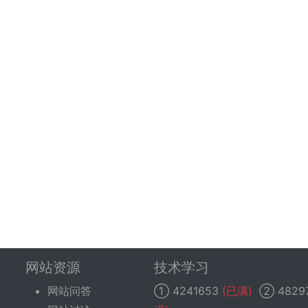
网站资源
技术学习
网站问答
①
4241653
(已满)
②
4829