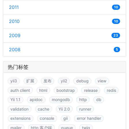
2011
10
2010
10
2009
23
2008
5
热门标签
yii3
扩展
发布
yii2
debug
view
auth client
html
bootstrap
release
redis
Yii 1.1
apidoc
mongodb
http
db
validation
cache
Yii 2.0
runner
extensions
console
gii
error handler
mailer
http 客户端
queue
twig