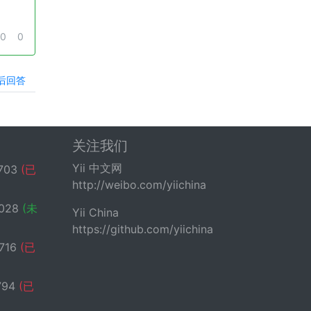
0
0
后回答
关注我们
Yii 中文网
703
(已
http://weibo.com/yiichina
028
(未
Yii China
https://github.com/yiichina
716
(已
794
(已