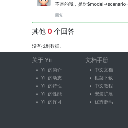
不是的哦，是对$model->scenario=
回复
其他
0
个回答
没有找到数据。
回答问题
关于 Yii
文档手册
Yii 的简介
中文文档
您需要登录后才可以回答。
登录
|
立即注册
Yii 的动态
框架下载
Yii 的特性
中文教程
Yii 的性能
安装扩展
Yii 的许可
优秀源码