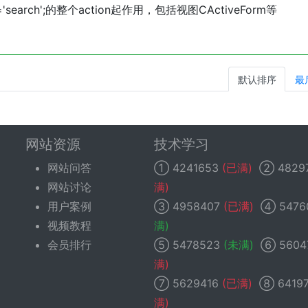
'search';的整个action起作用，包括视图CActiveForm等
默认排序
最
网站资源
技术学习
网站问答
①
4241653
(已满)
②
4829
网站讨论
满)
用户案例
③
4958407
(已满)
④
5476
视频教程
满)
会员排行
⑤
5478523
(未满)
⑥
5604
满)
⑦
5629416
(已满)
⑧
6419
满)