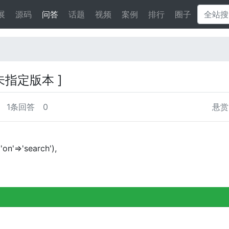
展
源码
问答
话题
视频
案例
排行
圈子
 未指定版本 ]
1条回答
0
悬赏
'on'=>'search'),