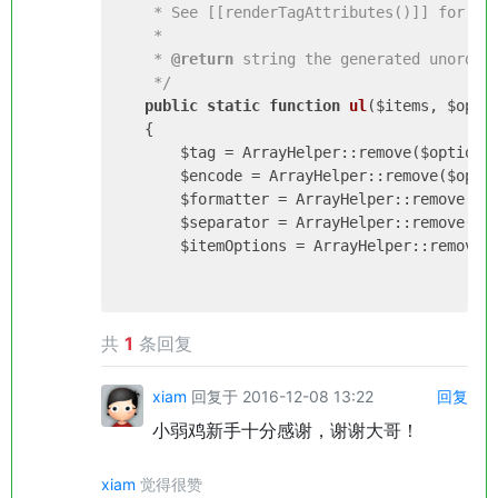
     * See [[renderTagAttributes()]] for det
     *

     * 
@return
 string the generated unordere
     */
public
static
function
ul
($items, $opti
{

        $tag = ArrayHelper::remove($options
        $encode = ArrayHelper::remove($opti
        $formatter = ArrayHelper::remove($o
        $separator = ArrayHelper::remove($o
        $itemOptions = ArrayHelper::remove(
共
1
条回复
xiam
回复于 2016-12-08 13:22
回复
小弱鸡新手十分感谢，谢谢大哥！
xiam
觉得很赞