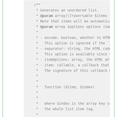
/**

     * Generates an unordered list.

     * 
@param
 array|\Traversable $items the 
     * Note that items will be automatically
     * 
@param
 array $options options (name =
     *

     * - encode: boolean, whether to HTML-en
     *   This option is ignored if the `item
     * - separator: string, the HTML code th
     *   This option is available since vers
     * - itemOptions: array, the HTML attrib
     * - item: callable, a callback that is 
     *   The signature of this callback must
     *

     *   

     *   function ($item, $index)

     *   

     *

     *   where $index is the array key corre
     *   the whole list item tag.

     *
