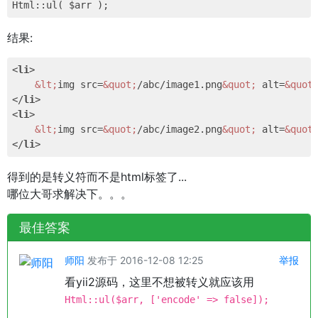
结果:
<
li
>
&lt;
img src=
&quot;
/abc/image1.png
&quot;
 alt=
&quot
</
li
>
<
li
>
&lt;
img src=
&quot;
/abc/image2.png
&quot;
 alt=
&quot
</
li
>
得到的是转义符而不是html标签了...
哪位大哥求解决下。。。
最佳答案
师阳
发布于 2016-12-08 12:25
举报
看yii2源码，这里不想被转义就应该用
Html::ul($arr, ['encode' => false]);