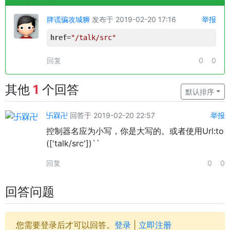
牌谎骗攻城狮
发布于 2019-02-20 17:16
举报
href
=
"/talk/src"
回复
0
0
其他
1
个回答
默认排序
卐槑卍
回答于 2019-02-20 22:57
举报
控制器名应为小写，你是大写的。或者使用Url:to
(['talk/src'])``
回复
0
0
回答问题
您需要登录后才可以回答。
登录
|
立即注册