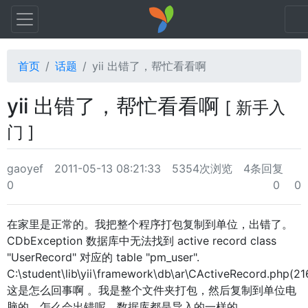
首页
话题
yii 出错了，帮忙看看啊
yii 出错了，帮忙看看啊
[ 新手入
门 ]
gaoyef
2011-05-13 08:21:33
5354次浏览
4条回复
0
0
0
在家里是正常的。我把整个程序打包复制到单位，出错了。
CDbException 数据库中无法找到 active record class
"UserRecord" 对应的 table "pm_user".
C:\student\lib\yii\framework\db\ar\CActiveRecord.php(21
这是怎么回事啊 。我是整个文件夹打包，然后复制到单位电
脑的，怎么会出错呢。数据库都是导入的一样的