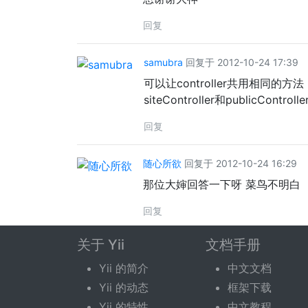
回复
samubra
回复于 2012-10-24 17:39
可以让controller共用相同的方
siteController和publicCo
回复
随心所欲
回复于 2012-10-24 16:29
那位大婶回答一下呀 菜鸟不明白
回复
关于 Yii
文档手册
回复话题
Yii 的简介
中文文档
Yii 的动态
框架下载
您需要登录后才可以回复。
登录
|
立即注册
Yii 的特性
中文教程