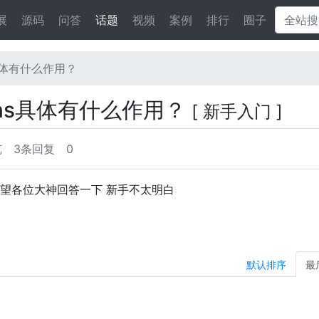
展
源码
问答
话题
视频
案例
排行
圈子
ons具体有什么作用？
actions具体有什么作用？
[ 新手入门 ]
览
3条回复
0
么作用？希望各位大神回答一下 新手不太明白
默认排序
最