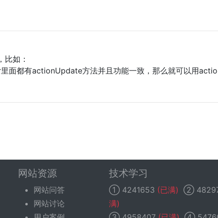
法，比如：
ntroller里面都有actionUpdate方法并且功能一致，那么就可以用actio
网站资源
技术学习
网站问答
①
4241653
(已满)
②
4829
网站讨论
满)
用户案例
③
4958407
(已满)
④
5476