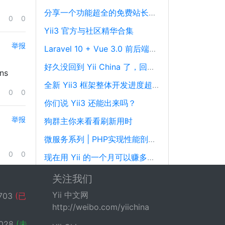
分享一个功能超全的免费站长工具平台
0
0
Yii3 官方与社区精华合集
举报
Laravel 10 + Vue 3.0 前后端分离框架通用后台源码
好久没回到 Yii China 了，回来冒个泡泡！
ns
全新 Yii3 框架整体开发进度超过88%，发布在即！
0
0
你们说 Yii3 还能出来吗？
举报
狗群主你来看看刷新用时
微服务系列 | PHP实现性能剖析、跟踪和可观察性最佳实践
0
0
现在用 Yii 的一个月可以赚多少钱？
港交所上市公司明源云招聘中高级PHP开发工程师
关注我们
Yii 中文网
703
(已
http://weibo.com/yiichina
028
(未