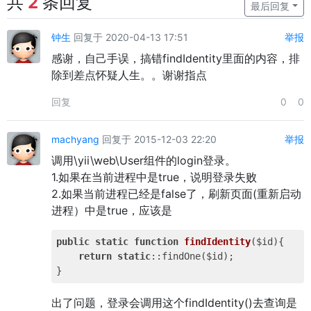
共
2
条回复
最后回复
钟生
回复于 2020-04-13 17:51
举报
感谢，自己手误，搞错findIdentity里面的内容，排
除到差点怀疑人生。。谢谢指点
回复
0
0
machyang
回复于 2015-12-03 22:20
举报
调用\yii\web\User组件的login登录。
1.如果在当前进程中是true，说明登录失败
2.如果当前进程已经是false了，刷新页面(重新启动
进程）中是true，应该是
public
static
function
findIdentity
($id)
{

return
static
::findOne($id);

出了问题，登录会调用这个findIdentity()去查询是