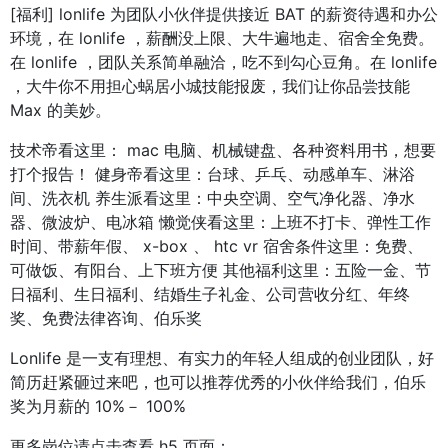
[福利] lonlife 为团队小伙伴提供接近 BAT 的薪资待遇和办公
环境，在 lonlife ，薪酬没上限、大牛遍地走、宿舍全免费。
在 lonlife ，团队关系简单融洽，吃不到勾心豆角。在 lonlife
，大牛你不用担心蜗居小城技能报废，我们让你品尝技能
Max 的美妙。
技术帝看这里： mac 电脑、机械键盘、各种资料用书，想要
打个报告！ 健身帝看这里：台球、乒乓、动感单车、淋浴
间、洗衣机 养生派看这里：中央空调、空气净化器、净水
器、微波炉、电冰箱 懒觉侠看这里：上班不打卡、弹性工作
时间、带薪年假、 x-box 、 htc vr 宿舍条件这里：免费、
可做饭、有阳台、上下班方便 其他福利这里：五险一金、节
日福利、生日福利、结婚生子礼金、公司营收分红、年终
奖、免费法律咨询、伯乐奖
Lonlife 是一支有理想、有实力的年轻人组成的创业团队，好
简历赶紧砸过来吧，也可以推荐优秀的小伙伴给我们，伯乐
奖为月薪的 10%－ 100%
更多岗位请点击查看 h5 页面：