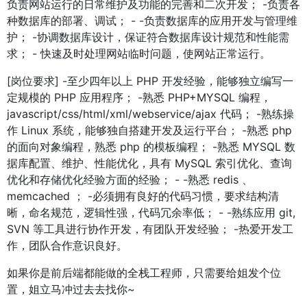
负责网站运行的日常维护及功能的完善和二次开发； -负责各
种数据库的部署、调试； - -负责数据库的应用开发与管理维
护； -协调数据库设计，保证符合数据库设计规范和性能需
求； - 快速及时处理网站临时问题，使网站正常运行。
[岗位要求] -至少四年以上 PHP 开发经验，能够独立编写一
定规模的 PHP 应用程序； -熟悉 PHP+MYSQL 编程，
javascript/css/html/xml/webservice/ajax 代码； -熟练操
作 Linux 系统，能够独自搭建开发及运行平台； -熟悉 php
的面向对象编程，熟悉 php 的模板编程； -熟悉 MYSQL 数
据库配置、维护、性能优化，具有 MySQL 索引优化、查询
优化和存储优化经验方面的经验； - -熟悉 redis 、
memcached ； -必须拥有良好的代码习惯，要求结构清
晰，命名规范，逻辑性强，代码冗余率低； - -熟练应用 git,
SVN 等工具进行协作开发，有团队开发经验； -热爱开发工
作，团队合作意识良好。
如果你是前后端都能做的全栈工程师，只需要给姐发个位
置，姐立马冲过去去找你~