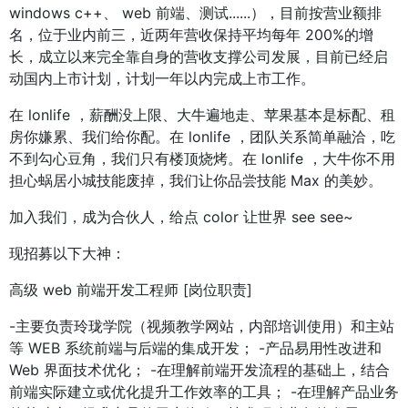
windows c++、 web 前端、测试......），目前按营业额排
名，位于业内前三，近两年营收保持平均每年 200%的增
长，成立以来完全靠自身的营收支撑公司发展，目前已经启
动国内上市计划，计划一年以内完成上市工作。
在 lonlife ，薪酬没上限、大牛遍地走、苹果基本是标配、租
房你嫌累、我们给你配。在 lonlife ，团队关系简单融洽，吃
不到勾心豆角，我们只有楼顶烧烤。在 lonlife ，大牛你不用
担心蜗居小城技能废掉，我们让你品尝技能 Max 的美妙。
加入我们，成为合伙人，给点 color 让世界 see see~
现招募以下大神：
高级 web 前端开发工程师 [岗位职责]
-主要负责玲珑学院（视频教学网站，内部培训使用）和主站
等 WEB 系统前端与后端的集成开发； -产品易用性改进和
Web 界面技术优化； -在理解前端开发流程的基础上，结合
前端实际建立或优化提升工作效率的工具； -在理解产品业务