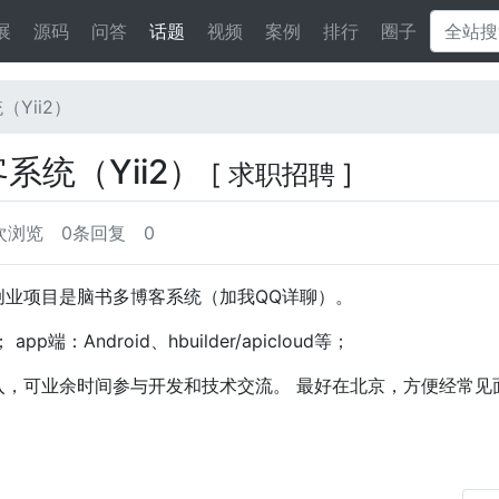
展
源码
问答
话题
视频
案例
排行
圈子
Yii2）
系统（Yii2）
[ 求职招聘 ]
0次浏览
0条回复
0
创业项目是脑书多博客系统（加我QQ详聊）。
pp端：Android、hbuilder/apicloud等；
入，可业余时间参与开发和技术交流。 最好在北京，方便经常见