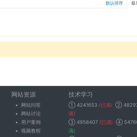
默认排序
最
网站资源
技术学习
网站问答
①
4241653
(已满)
②
4829
网站讨论
满)
用户案例
③
4958407
(已满)
④
5476
视频教程
满)