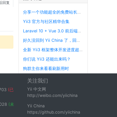
后回复
分享一个功能超全的免费站长工具平台
Yii3 官方与社区精华合集
Laravel 10 + Vue 3.0 前后端分离框架通用后台源码
好久没回到 Yii China 了，回来冒个泡泡！
全新 Yii3 框架整体开发进度超过88%，发布在即！
你们说 Yii3 还能出来吗？
狗群主你来看看刷新用时
微服务系列 | PHP实现性能剖析、跟踪和可观察性最佳实践
关注我们
现在用 Yii 的一个月可以赚多少钱？
Yii 中文网
703
(已
http://weibo.com/yiichina
港交所上市公司明源云招聘中高级PHP开发工程师
028
(未
Yii China
https://github.com/yiichina