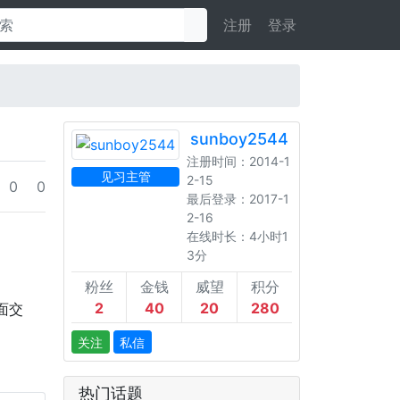
注册
登录
sunboy2544
北京
注册时间：2014-1
见习主管
2-15
0
0
最后登录：2017-1
2-16
在线时长：4小时1
3分
粉丝
金钱
威望
积分
2
40
20
280
面交
关注
私信
热门话题