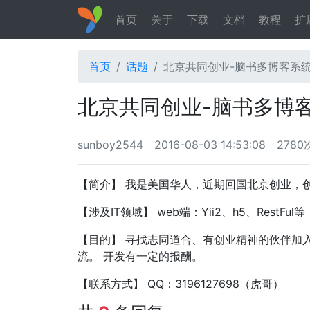
首页
关于
下载
文档
教程
扩
首页
话题
北京共同创业-脑书多博客系统（
北京共同创业-脑书多博客
sunboy2544
2016-08-03 14:53:08
278
【简介】 我是美国华人，近期回国北京创业，
【涉及IT领域】 web端：Yii2、h5、RestFul等； a
【目的】 寻找志同道合、有创业精神的伙伴加
流。 开发有一定的报酬。
【联系方式】 QQ：3196127698（虎哥）