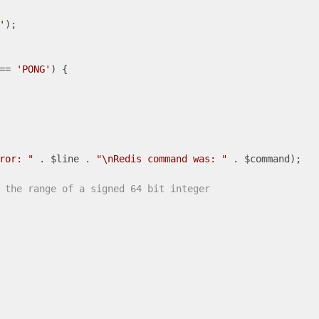
'
);

== 
'PONG'
) {

ror: "
 . $line . 
"\nRedis command was: "
 . $command);

 the range of a signed 64 bit integer