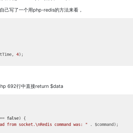
 自己写了一个用php-redis的方法来看，
tTime, 
4
n.php 692行中直接return $data
== 
false
) {

ad from socket.\nRedis command was: "
 . $command);
