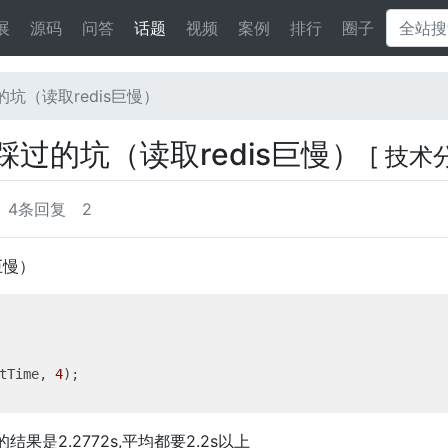
展
源码
问答
话题
视频
案例
排行
圈子
过的坑（读取redis巨慢）
程中踩过的坑（读取redis巨慢）
[ 技术
4条回复
2
s巨慢）
tTime, 
4
果是2.2772s,平均都要2.2s以上