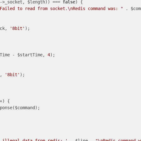
->_socket, $length)) === 
false
) {

Failed to read from socket.\nRedis command was: "
 . $com
ck, 
'8bit'
);

Time - $startTime, 
4
);

, 
'8bit'
);

+) {

ponse($command);

 illegal data from redis: '
 . $line . 
"\nRedis command w