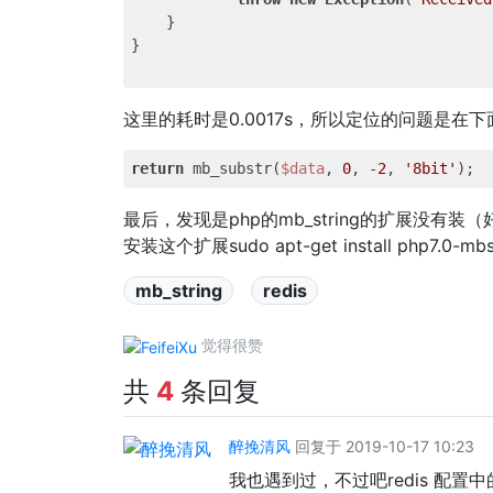
    }

}

这里的耗时是0.0017s，所以定位的问题是在
return
 mb_substr(
$data
, 
0
, -
2
, 
'8bit'
最后，发现是php的mb_string的扩展没有装
安装这个扩展sudo apt-get install php7.0
mb_string
redis
觉得很赞
共
4
条回复
醉挽清风
回复于 2019-10-17 10:23
我也遇到过，不过吧redis 配置中的hostn