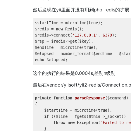
然后发现在yii里面并没有用到php-redis的扩展
$startTime = microtime(
true
);

$redis = 
new
 Redis();

$redis->connect(
'127.0.0.1'
, 
6379
);

$rsp = $redis->get($key);

$endTime = microtime(
true
);

$elapsed = number_format($endTime - $star
echo
这个的执行的结果是0.0004s,差别n级别
最后在vendor/yiisoft/yii2-redis/Connectio
private
function
parseResponse
($command)
{

    $startTime = microtime(
true
);

if
 (($line = fgets(
$this
->_socket)) =
throw
new
Exception
(
"Failed to re
    }
