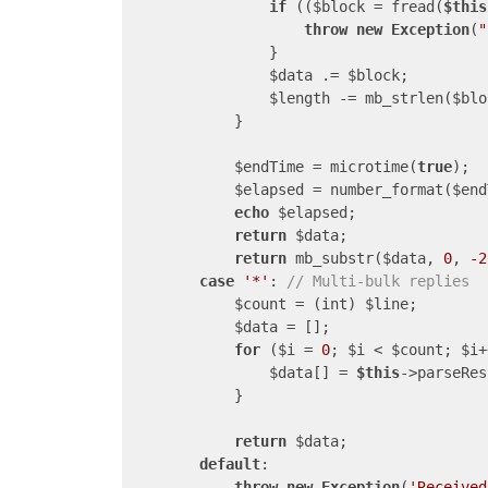
if
 (($block = fread(
$this
throw
new
Exception
(
"
                }

                $data .= $block;

                $length -= mb_strlen($blo
            }

            $endTime = microtime(
true
);

            $elapsed = number_format($end
echo
 $elapsed;

return
 $data;

return
 mb_substr($data, 
0
, 
-2
case
'*'
: 
// Multi-bulk replies
            $count = (int) $line;

            $data = [];

for
 ($i = 
0
; $i < $count; $i+
                $data[] = 
$this
->parseRes
            }

return
 $data;

default
:

throw
new
Exception
(
'Received