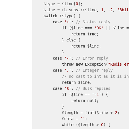
    $type = $line[
0
];

    $line = mb_substr($line, 
1
, 
-2
, 
'8bit
switch
 ($type) {

case
'+'
: 
// Status reply
if
 ($line === 
'OK'
 || $line =
return
true
;

            } 
else
 {

return
 $line;

            }

case
'-'
: 
// Error reply
throw
new
Exception
(
"Redis er
case
':'
: 
// Integer reply
// no cast to int as it is in
return
 $line;

case
'$'
: 
// Bulk replies
if
 ($line == 
'-1'
) {

return
null
;

            }

            $length = (int)$line + 
2
;

            $data = 
''
;

while
 ($length > 
0
) {
