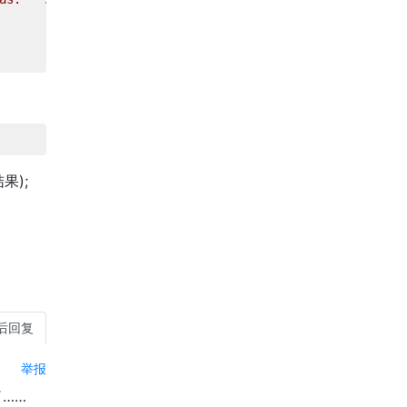
果);
后回复
举报
了……