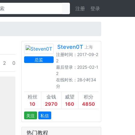
注册
登录
Steven0T
上海
注册时间：2017-09-2
总监
2
2
0
最后登录：2025-02-1
2
在线时长：28小时34
分
粉丝
金钱
威望
积分
10
2970
160
4850
关注
私信
热门教程