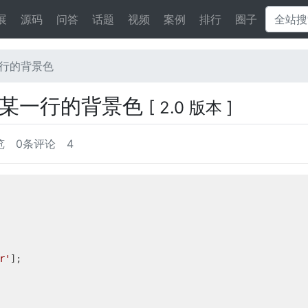
展
源码
问答
话题
视频
案例
排行
圈子
某一行的背景色
置其中某一行的背景色
[ 2.0 版本 ]
览
0条评论
4
r'
];
