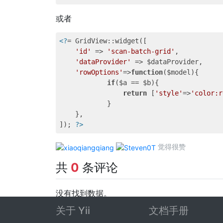
或者
<?
= GridView::widget([

'id'
 => 
'scan-batch-grid'
,

'dataProvider'
 => $dataProvider,

'rowOptions'
=>
function
($model)
{

if
($a == $b){

return
 [
'style'
=>
'color:r
            }

    },

]); 
?>
觉得很赞
共
0
条评论
没有找到数据。
关于 Yii
文档手册
发表评论