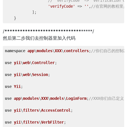
// 'verifyCode' => 'Verification C
'verifyCode'
 => 
''
,
//在官网的教程里
            ]; 

/
**
**
**
**
**
**
**
**
**
**
**
**
**
**
**
*****/
然后第二步我们去控制器里加入代码
namespace
app
\
modules
\
XXX
\
controllers
;
//你们自己的控制
use
yii
\
web
\
Controller
;

use
yii
\
web
\
Session
;

use
Yii
;

use
app
\
modules
\
XXX
\
models
\
LoginForm
;
//XXX你们自己定义
use
yii
\
filters
\
AccessControl
;

use
yii
\
filters
\
VerbFilter
;
