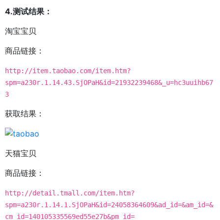
4.测试结果：
淘宝宝贝
商品链接：
http://item.taobao.com/item.htm?
spm=a230r.1.14.43.SjOPaH&id=21932239468&_u=hc3uuihb67
3
获取结果：
天猫宝贝
商品链接：
http://detail.tmall.com/item.htm?
spm=a230r.1.14.1.SjOPaH&id=24058364609&ad_id=&am_id=&
cm_id=140105335569ed55e27b&pm_id=