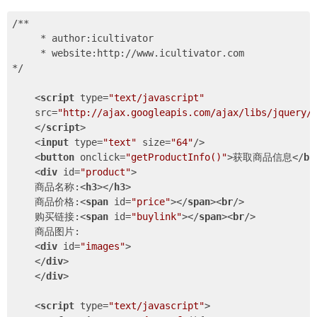
/**

     * author:icultivator

     * website:http://www.icultivator.com

*/

<
script
type
=
"text/javascript"
src
=
"http://ajax.googleapis.com/ajax/libs/jquery/
</
script
>
<
input
type
=
"text"
size
=
"64"
/>
<
button
onclick
=
"getProductInfo()"
>
获取商品信息
</
bu
<
div
id
=
"product"
>
    商品名称:
<
h3
>
</
h3
>
    商品价格:
<
span
id
=
"price"
>
</
span
>
<
br
/>
    购买链接:
<
span
id
=
"buylink"
>
</
span
>
<
br
/>
    商品图片:

<
div
id
=
"images"
>
</
div
>
</
div
>
<
script
type
=
"text/javascript"
>