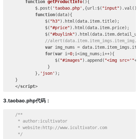
function
getProductInfo
(
)
{

            $.post(
'taobao.php'
,{
url
:$(
"input"
).val()}
function
(
data
)
{

                $(
"h3"
).html(data.item.title);

                $(
"#price"
).html(data.item.price);

                $(
"#buylink"
).html(data.item.detail_ur
//alert(data.item.item_imgs.item_img.
var
 img_nums = data.item.item_imgs.ite
for
(
var
 i=
0
;i<img_nums;i++){

                    $(
"#images"
).append(
"<img src='"
+
                 }

            },
'json'
);

    }

</
script
>
3.taobao.php代码：
/**

     * author:icultivator

     * website:http://www.icultivator.com

     */