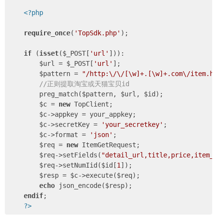
<?php
require_once
(
'TopSdk.php'
);

if
 (
isset
($_POST[
'url'
])):

        $url = $_POST[
'url'
];

        $pattern = 
"/http:\/\/[\w]+.[\w]+.com\/item.h
//正则提取淘宝或天猫宝贝id
        preg_match($pattern, $url, $id);

        $c = 
new
 TopClient;

        $c->appkey = your_appkey;

        $c->secretKey = 
'your_secretkey'
;

        $c->format = 
'json'
;

        $req = 
new
 ItemGetRequest;

        $req->setFields(
"detail_url,title,price,item_
        $req->setNumIid($id[
1
]);

        $resp = $c->execute($req);

echo
 json_encode($resp);

endif
;

?>