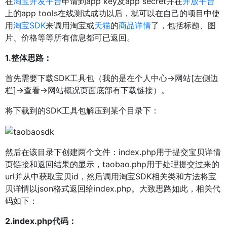
在
淘宝开发平台
申请到app key及app secret并在
开放平台
上的app tools在线测试成功以后，就可以在自己的项目中使
用
淘宝
SDK
来调用淘宝或
天猫
的
商品详情
了，包括标题、图
片、价格等等所有信息都可已返回。
1.整体思路：
首先需要下载SDK工具包（我的是在个人中心->网站[左侧边
栏]->查看->网站概况页面底部有下载链接）。
将下载到的SDK工具包解压到某个目录下：
然后在该目录下创建两个文件：index.php用于提交宝贝详情
页链接和返回结果的显示，taobao.php用于处理提交过来的
url并从中获取宝贝id，然后调用淘宝SDK相关类和方法将宝
贝详情以json格式返回给index.php。大致思路如此，相关代
码如下：
2.index.php代码：