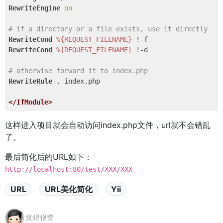
RewriteEngine
on
# if a directory or a file exists, use it directly
RewriteCond
%{REQUEST_FILENAME}
RewriteCond
%{REQUEST_FILENAME}
 !-d

# otherwise forward it to index.php
RewriteRule
 . index.php

</IfModule>
这样进入项目就会自动访问index.php文件，url就不会错乱
了。
最后简化后的URL如下：
http://localhost:80/test/XXX/XXX
URL
URL美化简化
Yii
觉得很赞