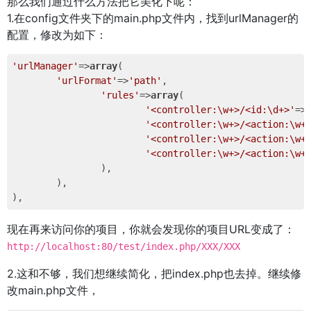
那么我们通过什么方法把它美化下呢：
1.在config文件夹下的main.php文件内，找到urlManager的
配置，修改为如下：
'urlManager'
=>
array
(

'urlFormat'
=>
'path'
,

'rules'
=>
array
(

'<controller:\w+>/<id:\d+>'
=>
'<controller:\w+>/<action:\w+
'<controller:\w+>/<action:\w+
'<controller:\w+>/<action:\w+
		),

	),

现在再来访问你的项目，你就会发现你的项目URL变成了：
http://localhost:80/test/index.php/XXX/XXX
2.这和不够，我们想继续简化，把index.php也去掉。继续修
改main.php文件，