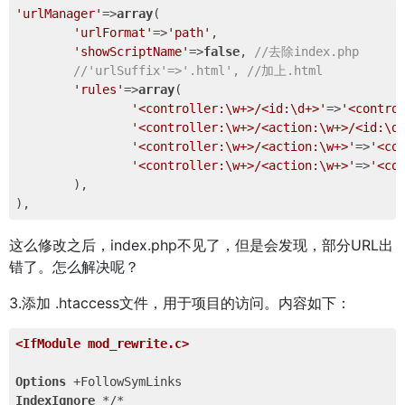
'urlManager'
=>
array
(

'urlFormat'
=>
'path'
,

'showScriptName'
=>
false
, 
//去除index.php
//'urlSuffix'=>'.html', //加上.html  
'rules'
=>
array
(

'<controller:\w+>/<id:\d+>'
=>
'<contro
'<controller:\w+>/<action:\w+>/<id:\d
'<controller:\w+>/<action:\w+>'
=>
'<co
'<controller:\w+>/<action:\w+>'
=>
'<co
	),

这么修改之后，index.php不见了，但是会发现，部分URL出
错了。怎么解决呢？
3.添加 .htaccess文件，用于项目的访问。内容如下：
<IfModule mod_rewrite.c>
Options
IndexIgnore