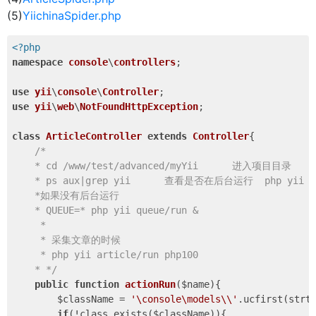
(5)
YiichinaSpider.php
<?php
namespace
console
\
controllers
;

use
yii
\
console
\
Controller
use
yii
\
web
\
NotFoundHttpException
;

class
ArticleController
extends
Controller
{

/*

    * cd /www/test/advanced/myYii      进入项目目录

    * ps aux|grep yii      查看是否在后台运行  php yii qu
    *如果没有后台运行

    * QUEUE=* php yii queue/run &

     *

     * 采集文章的时候

     * php yii article/run php100

    * */
public
function
actionRun
($name)
{

        $className = 
'\console\models\\'
.ucfirst(strt
if
(!class_exists($className)){
