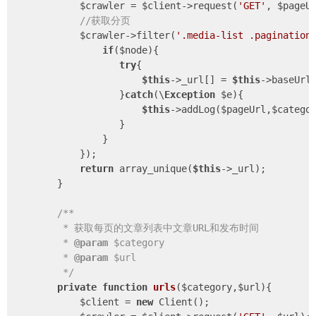
            $crawler = $client->request(
'GET'
, $pageUr
//获取分页
            $crawler->filter(
'.media-list .pagination
if
($node){

try
{

$this
->_url[] = 
$this
->baseUrl
                   }
catch
(\
Exception
 $e){

$this
->addLog($pageUrl,$catego
                   }

                }

            });

return
 array_unique(
$this
->_url);

        }

/**

         * 获取每页的文章列表中文章URL和发布时间

         * 
@param
 $category

         * 
@param
 $url

         */
private
function
urls
($category,$url)
{

            $client = 
new
 Client();
