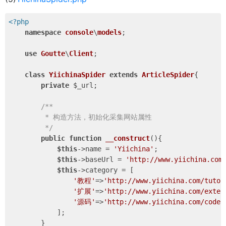
<?php
namespace
console
\
models
;

use
Goutte
\
Client
;

class
YiichinaSpider
extends
ArticleSpider
{

private
 $_url;

/**

         * 构造方法，初始化采集网站属性

         */
public
function
__construct
()
{

$this
->name = 
'Yiichina'
;

$this
->baseUrl = 
'http://www.yiichina.com
$this
->category = [

'教程'
=>
'http://www.yiichina.com/tutor
'扩展'
=>
'http://www.yiichina.com/exten
'源码'
=>
'http://www.yiichina.com/code'
            ];

        }
