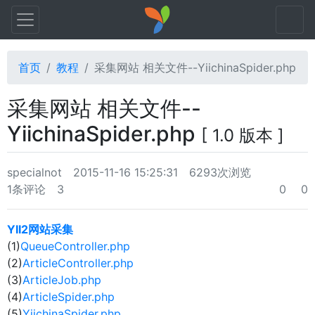
首页
教程
采集网站 相关文件--YiichinaSpider.php
采集网站 相关文件--
YiichinaSpider.php
[ 1.0 版本 ]
specialnot
2015-11-16 15:25:31
6293次浏览
1条评论
3
0
0
YII2网站采集
(1)
QueueController.php
(2)
ArticleController.php
(3)
ArticleJob.php
(4)
ArticleSpider.php
(5)
YiichinaSpider.php