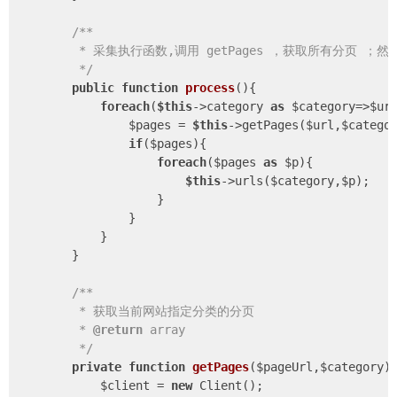
/**

         * 采集执行函数,调用 getPages ，获取所有分页 
         */
public
function
process
()
{

foreach
(
$this
->category 
as
 $category=>$url
                $pages = 
$this
->getPages($url,$categor
if
($pages){

foreach
($pages 
as
 $p){

$this
->urls($category,$p);

                    }

                }

            }

        }

/**

         * 获取当前网站指定分类的分页

         * 
@return
 array

         */
private
function
getPages
($pageUrl,$category)
{
            $client = 
new
 Client();
