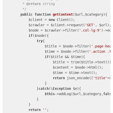
         * 
@return
 string

         */
public
function
getContent
($url,$category)
{

            $client = 
new
 Client();

            $crawler = $client->request(
'GET'
, $url);

            $node = $crawler->filter(
'.col-lg-9'
)->eq
if
($node){

try
{

                    $title = $node->filter(
'.page-hea
                    $time = $node->filter(
'.action .t
if
($title && $time){

                        $title = trim($title->text());
                        $content = $node->html();

                        $time = $time->text();

return
 json_encode([
'title'
=>
                    }

                }
catch
(\
Exception
 $e){

$this
->addLog($url,$category,
fals
                }

            }

return
''
;
