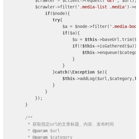
            $crawler = $client->request(
'GET'
, $url);

            $crawler->filter(
'.media-list .media'
)->e
if
($node){

try
{

                       $a = $node->filter(
'.media-bod
if
($a){

                           $u = 
$this
->baseUrl.trim($
if
(!
$this
->isGathered($u)){
$this
->enqueue($catego
                           }

                       }

                   }
catch
(\
Exception
 $e){

$this
->addLog($url,$category,
f
                   }

                }

            });

        }

/**

         * 获取指定url的文章标题、内容、发布时间

         * 
@param
 $url

         * 
@param
 $category
