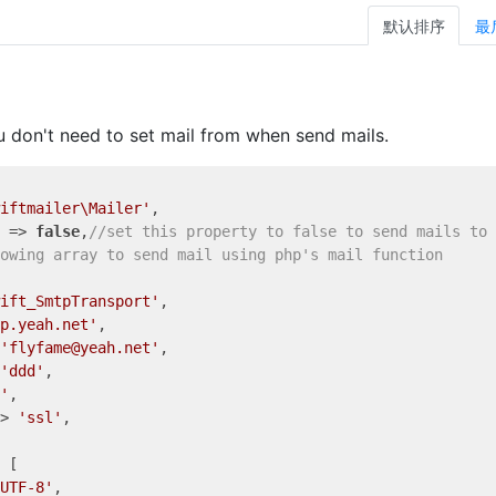
默认排序
最
ou don't need to set mail from when send mails.
iftmailer\Mailer'
,

 => 
false
,
//set this property to false to send mails to 
owing array to send mail using php's mail function
ift_SmtpTransport'
,

p.yeah.net'
,

'flyfame@yeah.net'
,

'ddd'
,

'
,

> 
'ssl'
,

 [

UTF-8'
,
