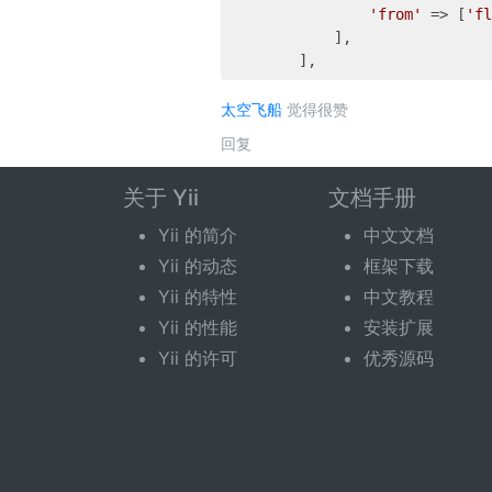
'from'
 => [
'fl
            ],

太空飞船
觉得很赞
回复
关于 Yii
文档手册
发表评论
Yii 的简介
中文文档
Yii 的动态
框架下载
您需要登录后才可以评论。
登录
|
立即注册
Yii 的特性
中文教程
Yii 的性能
安装扩展
Yii 的许可
优秀源码