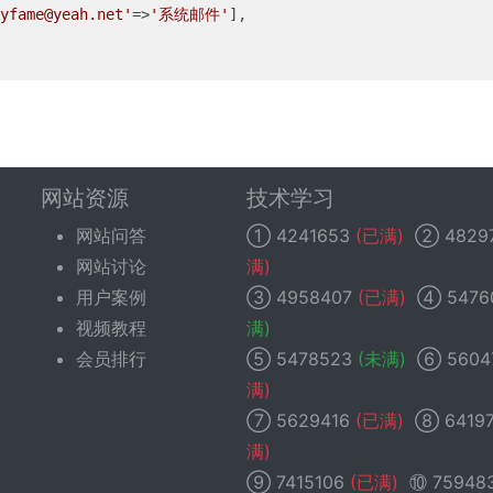
yfame@yeah.net'
=>
'系统邮件'
],

网站资源
技术学习
网站问答
①
4241653
(已满)
②
4829
网站讨论
满)
用户案例
③
4958407
(已满)
④
5476
视频教程
满)
会员排行
⑤
5478523
(未满)
⑥
5604
满)
⑦
5629416
(已满)
⑧
6419
满)
⑨
7415106
(已满)
⑩
75948