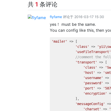
共
1
条评论
flyfame
评论于 2016-03-17 15:30
yes！ must be the same.
You can config like this, then y
'mailer'
 => [

'class'
 => 
'yii\sw
'useFileTransport'
//comment the foll
'transport'
 => [

'class'
 => 
'Sw
'host'
 => 
'smt
'username'
 => 
'password'
 => 
'port'
 => 
'587
'encryption'
 =
            ],

'messageConfig'
 =>
'charset'
 => 
'