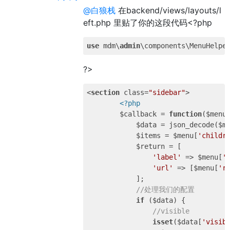
@白狼栈
在backend/views/layouts/l
eft.php 里贴了你的这段代码<?php
use
 mdm\
admin
?>
<
section
class
=
"sidebar"
>
<?php
	$callback = 
function
($menu
	    $data = json_decode($m
	    $items = $menu[
'childr
	    $return = [ 

'label'
 => $menu[
'
'url'
 => [$menu[
'r
	    ]; 

//处理我们的配置 
if
 ($data) { 

//visible 
isset
($data[
'visib