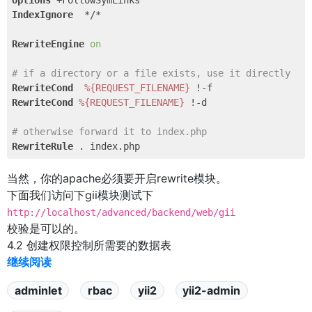
Options
IndexIgnore
  */*

RewriteEngine
on
# if a directory or a file exists, use it directly
RewriteCond
%{REQUEST_FILENAME}
RewriteCond
%{REQUEST_FILENAME}
 !-d

# otherwise forward it to index.php
RewriteRule
当然，你的apache必须要开启rewrite模块。
下面我们访问下gii模块测试下
http://localhost/advanced/backend/web/gii
校验是可以的。
4.2 创建权限控制所需要的数据表
继续阅读
adminlet
rbac
yii2
yii2-admin