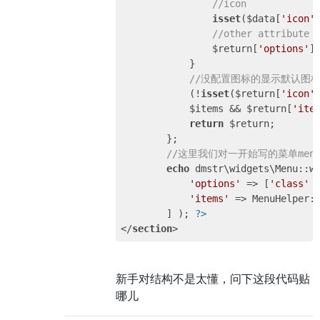
//icon 
isset
($data[
'icon'
//other attribute 
	        $return[
'options'
] 
	    } 

//没配置图标的显示默认图标
	    (!
isset
($return[
'icon'
	    $items && $return[
'ite
return
 $return; 

	}; 

//这里我们对一开始写的菜单men
echo
 dmstr\widgets\Menu::wi
'options'
 => [
'class'
 
'items'
 => MenuHelper:
	] ); 
?>
</
section
>
新手对结构不是太懂，问下这段代码贴
哪儿