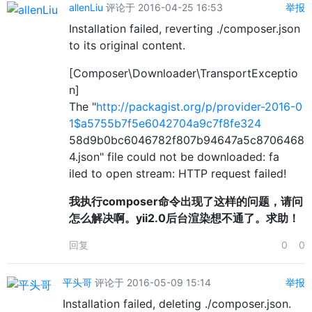
allenLiu
评论于 2016-04-25 16:53
举报
Installation failed, reverting ./composer.json
to its original content.
[Composer\Downloader\TransportExceptio
n]
The "
http://packagist.org/p/provider-2016-0
1$a5755b7f5e6042704a9c7f8fe324
58d9b0bc6046782f807b94647a5c8706468
4.json" file could not be downloaded: fa
iled to open stream: HTTP request failed!
我执行composer命令出现了这样的问题，请问
怎么解决啊。yii2.0后台渲染想不通了。求助！
回复
0
0
平头哥
评论于 2016-05-09 15:14
举报
Installation failed, deleting ./composer.json.