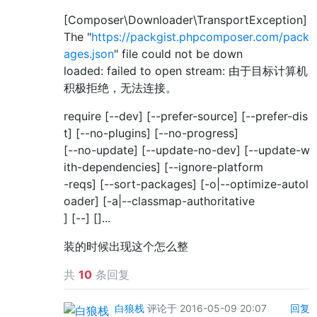
[Composer\Downloader\TransportException]
The "
https://packgist.phpcomposer.com/pack
ages.json
" file could not be down
loaded: failed to open stream: 由于目标计算机
积极拒绝，无法连接。
require [--dev] [--prefer-source] [--prefer-dis
t] [--no-plugins] [--no-progress]
[--no-update] [--update-no-dev] [--update-w
ith-dependencies] [--ignore-platform
-reqs] [--sort-packages] [-o|--optimize-autol
oader] [-a|--classmap-authoritative
] [--] []...
装的时候出现这个怎么整
共
10
条回复
白狼栈
评论于 2016-05-09 20:07
回复