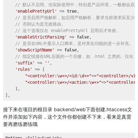
// 默认不启用。但实际使用中，特别是产品环境，一般都会启用
'enablePrettyUrl'
 => 
true
,    

// 是否启用严格解析，如启用严格解析，要求当前请求应至少匹配
// 否则认为是无效路由。    
// 这个选项仅在 enablePrettyUrl 启用后才有效。    
'enableStrictParsing'
 => 
false
,    

// 是否在URL中显示入口脚本。是对美化功能的进一步补充。  
'showScriptName'
 => 
false
,    

// 指定续接在URL后面的一个后缀，如 .html 之类的。仅在 ena
'suffix'
 => 
''
,    

'rules'
 => [        

"<controller:\w+>/<id:\d+>"
=>
"<controller>/vi
"<controller:\w+>/<action:\w+>"
=>
"<controller
    ],

接下来在项目的根目录 backend/web下面创建.htaccess文
件并添加如下内容，这个文件你都创建不下来，看来是真需
要再磨练磨练哦