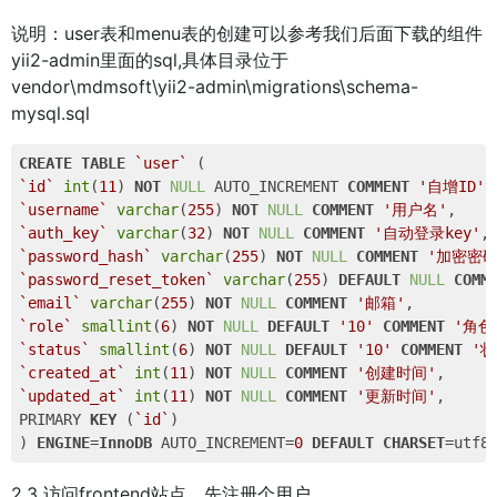
说明：user表和menu表的创建可以参考我们后面下载的组件
yii2-admin里面的sql,具体目录位于
vendor\mdmsoft\yii2-admin\migrations\schema-
mysql.sql
CREATE
TABLE
`user`
`id`
int
(
11
) 
NOT
NULL
 AUTO_INCREMENT 
COMMENT
'自增ID'
`username`
varchar
(
255
) 
NOT
NULL
COMMENT
'用户名'
`auth_key`
varchar
(
32
) 
NOT
NULL
COMMENT
'自动登录key'
`password_hash`
varchar
(
255
) 
NOT
NULL
COMMENT
'加密密码
`password_reset_token`
varchar
(
255
) 
DEFAULT
NULL
COMM
`email`
varchar
(
255
) 
NOT
NULL
COMMENT
'邮箱'
`role`
smallint
(
6
) 
NOT
NULL
DEFAULT
'10'
COMMENT
'角色
`status`
smallint
(
6
) 
NOT
NULL
DEFAULT
'10'
COMMENT
'状
`created_at`
int
(
11
) 
NOT
NULL
COMMENT
'创建时间'
`updated_at`
int
(
11
) 
NOT
NULL
COMMENT
'更新时间'
,  

PRIMARY 
KEY
 (
`id`
)

) 
ENGINE
=
InnoDB
 AUTO_INCREMENT=
0
DEFAULT
CHARSET
=utf8
2.3 访问frontend站点，先注册个用户