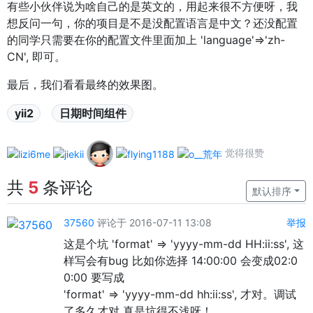
有些小伙伴说为啥自己的是英文的，用起来很不方便呀，我
想反问一句，你的项目是不是没配置语言是中文？还没配置
的同学只需要在你的配置文件里面加上 'language'=>'zh-
CN', 即可。
最后，我们看看最终的效果图。
yii2
日期时间组件
觉得很赞
共
5
条评论
默认排序
37560
评论于 2016-07-11 13:08
举报
这是个坑 'format' => 'yyyy-mm-dd HH:ii:ss', 这
样写会有bug 比如你选择 14:00:00 会变成02:0
0:00 要写成
'format' => 'yyyy-mm-dd hh:ii:ss', 才对。调试
了多久才对 真是坑得不浅呀！