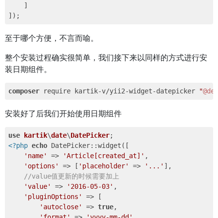
    ] 

至于哪个方便，不言而喻。
整个安装过程确实很简单，我们接下来以同样的方式进行安
装日期组件。
composer
 require kartik-v/yii2-widget-datepicker 
"
@de
安装好了后我们开始使用日期组件
use
kartik
\
date
\
DatePicker
<?php
echo
 DatePicker::widget([ 

'name'
 => 
'Article[created_at]'
, 

'options'
 => [
'placeholder'
 => 
'...'
], 

//value值更新的时候需要加上 
'value'
 => 
'2016-05-03'
, 

'pluginOptions'
 => [ 

'autoclose'
 => 
true
, 

'format'
 => 
'yyyy-mm-dd'
, 
