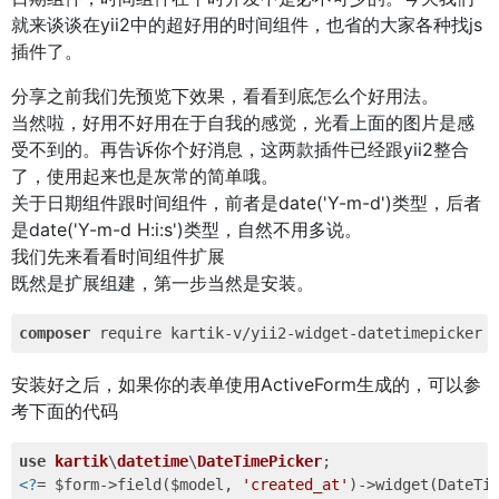
就来谈谈在yii2中的超好用的时间组件，也省的大家各种找js
插件了。
分享之前我们先预览下效果，看看到底怎么个好用法。
当然啦，好用不好用在于自我的感觉，光看上面的图片是感
受不到的。再告诉你个好消息，这两款插件已经跟yii2整合
了，使用起来也是灰常的简单哦。
关于日期组件跟时间组件，前者是date('Y-m-d')类型，后者
是date('Y-m-d H:i:s')类型，自然不用多说。
我们先来看看时间组件扩展
既然是扩展组建，第一步当然是安装。
composer
 require kartik-v/yii2-widget-datetimepicker 
安装好之后，如果你的表单使用ActiveForm生成的，可以参
考下面的代码
use
kartik
\
datetime
\
DateTimePicker
<?
= $form->field($model, 
'created_at'
)->widget(DateTim