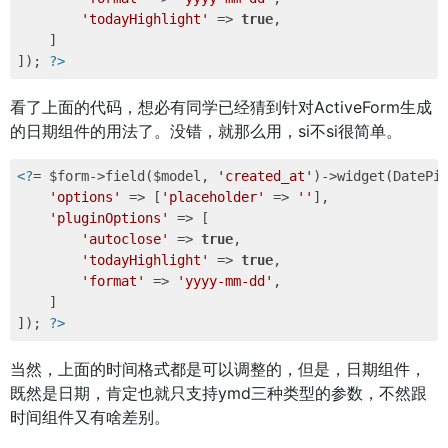
'todayHighlight'
 => 
true
, 

    ] 

]); 
?>
看了上面的代码，想必有同学已经猜到针对ActiveForm生成
的日期组件的用法了。没错，就那么用，si不si很简单。
<?
= $form->field($model, 
'created_at'
)->widget(DatePic
'options'
 => [
'placeholder'
 => 
''
], 

'pluginOptions'
 => [ 

'autoclose'
 => 
true
, 

'todayHighlight'
 => 
true
, 

'format'
 => 
'yyyy-mm-dd'
, 

    ] 

]); 
?>
当然，上面的时间格式都是可以调整的，但是，日期组件，
既然是日期，肯定也就只支持ymd三种类型的参数，不然跟
时间组件又有啥差别。