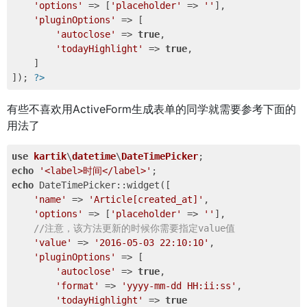
'options'
 => [
'placeholder'
 => 
''
], 

'pluginOptions'
 => [ 

'autoclose'
 => 
true
, 

'todayHighlight'
 => 
true
, 

    ] 

]); 
?>
有些不喜欢用ActiveForm生成表单的同学就需要参考下面的
用法了
use
kartik
\
datetime
\
DateTimePicker
echo
'<label>时间</label>'
echo
 DateTimePicker::widget([ 

'name'
 => 
'Article[created_at]'
, 

'options'
 => [
'placeholder'
 => 
''
], 

//注意，该方法更新的时候你需要指定value值 
'value'
 => 
'2016-05-03 22:10:10'
, 

'pluginOptions'
 => [

'autoclose'
 => 
true
, 

'format'
 => 
'yyyy-mm-dd HH:ii:ss'
, 

'todayHighlight'
 => 
true